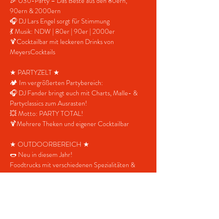
🎉 Ü30-Party – Das Beste aus den 80ern, 
90ern & 2000ern
🎧 DJ Lars Engel sorgt für Stimmung
💃 Musik: NDW | 80er | 90er | 2000er
🍹Cocktailbar mit leckeren Drinks von 
MeyersCocktails
★ PARTYZELT ★
🏕️ Im vergrößerten Partybereich:
🎧 DJ Fander bringt euch mit Charts, Malle- & 
Partyclassics zum Ausrasten!
💥 Motto: PARTY TOTAL!
🍹Mehrere Theken und eigener Cocktailbar
★ OUTDOORBEREICH ★
🌭 Neu in diesem Jahr!
Foodtrucks mit verschiedenen Spezialitäten & 
Snacks
🍔 Schusterkrug-Imbiss – leckere Speisen die 
ganze Nacht
💰 FACTS & SPECIALS 💰