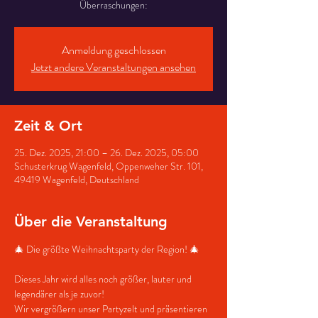
Überraschungen:
Anmeldung geschlossen
Jetzt andere Veranstaltungen ansehen
Zeit & Ort
25. Dez. 2025, 21:00 – 26. Dez. 2025, 05:00
Schusterkrug Wagenfeld, Oppenweher Str. 101,
49419 Wagenfeld, Deutschland
Über die Veranstaltung
🎄 Die größte Weihnachtsparty der Region! 🎄
Dieses Jahr wird alles noch größer, lauter und 
legendärer als je zuvor!
Wir vergrößern unser Partyzelt und präsentieren 