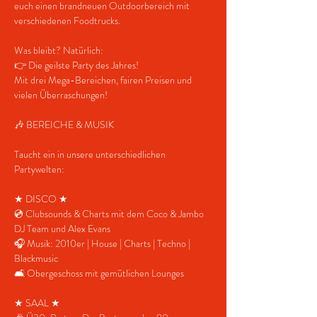
euch einen brandneuen Outdoorbereich mit 
verschiedenen Foodtrucks.
Was bleibt? Natürlich:
👉 Die geilste Party des Jahres!
Mit drei Mega-Bereichen, fairen Preisen und 
vielen Überraschungen!
🎶 BEREICHE & MUSIK
Taucht ein in unsere unterschiedlichen 
Partywelten:
★ DISCO ★
💿 Clubsounds & Charts mit dem Coco & Jambo 
DJ Team und Alex Evans
🎧 Musik: 2010er | House | Charts | Techno | 
Blackmusic
🛋️ Obergeschoss mit gemütlichen Lounges
★ SAAL ★