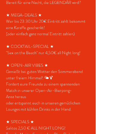
Bereit für eine Nacht, die LEGENDÄR wird?
★ MEGA-DEALS ★
Wer bis 23:30 Uhr 20€ Eintritt zahlt bekommt 
eine Karaffe geschenkt!
(oder einfach ganz normal Eintritt zahlen)
★ COCKTAIL-SPECIAL ★
"Sex on the Beach" nur 4,50€ all Night long!
★ OPEN-AIR VIBES ★
Genießt bei guten Wetter den Sommerabend 
unter freiem Himmel! 🌤️🍹
Fordert eure Freunde zu einem spannenden 
Match in unserer Open-Air-Bierpong-
Area heraus
oder entspannt euch in unseren gemütlichen 
Lounges mit kühlen Drinks in der Hand.
★ SPECIALS ★
Salitos 2,50 € ALL NIGHT LONG!