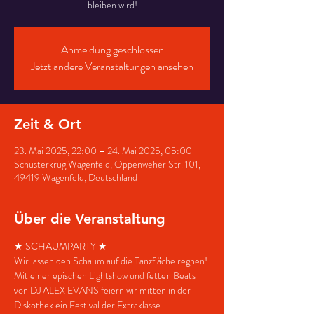
bleiben wird!
Anmeldung geschlossen
Jetzt andere Veranstaltungen ansehen
Zeit & Ort
23. Mai 2025, 22:00 – 24. Mai 2025, 05:00
Schusterkrug Wagenfeld, Oppenweher Str. 101,
49419 Wagenfeld, Deutschland
Über die Veranstaltung
★ SCHAUMPARTY ★
Wir lassen den Schaum auf die Tanzfläche regnen!
Mit einer epischen Lightshow und fetten Beats 
von DJ ALEX EVANS feiern wir mitten in der 
Diskothek ein Festival der Extraklasse.