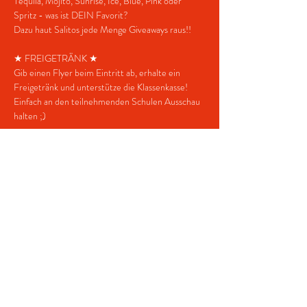
Tequila, Mojito, Sunrise, Ice, Blue, Pink oder 
Spritz - was ist DEIN Favorit?
Dazu haut Salitos jede Menge Giveaways raus!!
★ FREIGETRÄNK ★
Gib einen Flyer beim Eintritt ab, erhalte ein 
Freigetränk und unterstütze die Klassenkasse!
Einfach an den teilnehmenden Schulen Ausschau 
halten ;)
★ FOTOBOX ★
Du willst eine besondere Erinnerung? Lass dich 
vor unserer Fotobox ablichten!
★ BEREICHE ★
- Disco (House, Charts, Techno, Blackmusik, 
Partyclassics & more)
- Obergeschoß mit Lounges & Cocktailbar
- Imbiss mit leckeren Speisen
★ DRESSCODE ★
Bademode? Klar gerne!