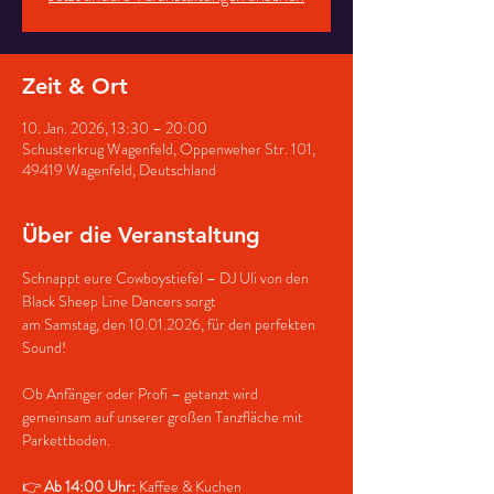
Zeit & Ort
10. Jan. 2026, 13:30 – 20:00
Schusterkrug Wagenfeld, Oppenweher Str. 101,
49419 Wagenfeld, Deutschland
Über die Veranstaltung
Schnappt eure Cowboystiefel – DJ Uli von den 
Black Sheep Line Dancers sorgt
am Samstag, den 10.01.2026, für den perfekten 
Sound!
Ob Anfänger oder Profi – getanzt wird 
gemeinsam auf unserer großen Tanzfläche mit 
Parkettboden.
👉 
Ab 14:00 Uhr:
 Kaffee & Kuchen