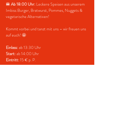
🍔 
Ab 18:00 Uhr:
 Leckere Speisen aus unserem 
Imbiss:Burger, Bratwurst, Pommes, Nuggets & 
vegetarische Alternativen!
Kommt vorbei und tanzt mit uns – wir freuen uns 
auf euch! 🤩
Einlass:
 ab 13:30 Uhr
Start:
 ab 14:00 Uhr
Eintritt:
 15 € p. P.
📩 
Anmeldung per Mail oder Telefon:
✉️ 
info@meyerevent.de
📞 0171 – 1203414 (auch per WhatsApp)
Ab 
20:00 Uhr
 beginnt in unserer 
Discothek die 
„Discofox Party“
, die im
Anschluss ans Line Dance 
kostenlos besucht 
werden kann!