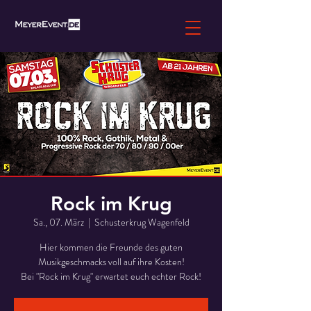
Rock im Krug
Sa., 07. März
  |  
Schusterkrug Wagenfeld
Hier kommen die Freunde des guten
Musikgeschmacks voll auf ihre Kosten!