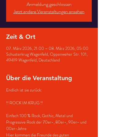
Anmeldung geschlossen
Jetzt andere Veranstaltungen ansehen
Zeit & Ort
07. März 2026, 21:00 – 08. März 2026, 05:00
Schusterkrug Wagenfeld, Oppenweher Str. 101,
49419 Wagenfeld, Deutschland
Über die Veranstaltung
Endlich ist sie zurück:
!! ROCK IM KRUG !!
Einfach 100 % Rock, Gothic, Metal und 
Progressive Rock der 70er-, 80er-, 90er- und 
00er-Jahre
Hier kommen die Freunde des guten 