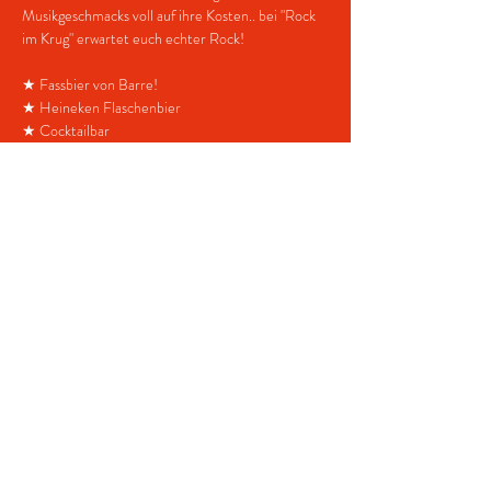
Musikgeschmacks voll auf ihre Kosten.. bei "Rock 
im Krug" erwartet euch echter Rock!
★ Fassbier von Barre!
★ Heineken Flaschenbier
★ Cocktailbar
★ Imbiss mit leckeren Speisen
Start bereits ab 21.00 Uhr
Anfahrt:Schusterkrug, Oppenweher Str. 101, 
49419 Wagenfeld
https://goo.gl/maps/ZdzNh3SqJBp
Diese Veranstaltung teilen